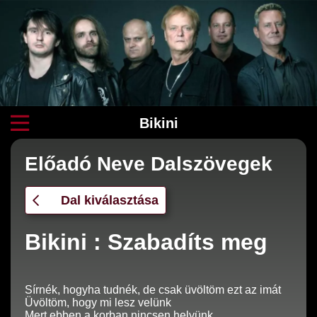
Bikini
Előadó Neve Dalszövegek
Dal kiválasztása
Bikini : Szabadíts meg
Sírnék, hogyha tudnék, de csak üvöltöm ezt az imát
Üvöltöm, hogy mi lesz velünk
Mert ebben a korban nincsen helyünk